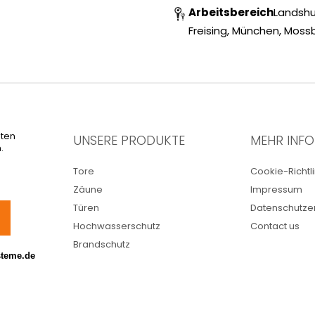
Arbeitsbereich
Landshu
Freising, München, Mossbu
iten
UNSERE PRODUKTE
MEHR INF
.
Tore
Cookie-Richtli
Zäune
Impressum
Türen
Datenschutze
Hochwasserschutz
Contact us
Brandschutz
steme.de