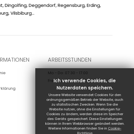
t, Dingolfing, Deggendorf, Regensburg, Erding,
rg, Vilsbiburg...
ORMATIONEN
ARBEITSSTUNDEN
nie
Mo - Do: 07.30 - 17.00
Ich verwende Cookies, die
Freitag: 07.30 - 12.00
Nutzerdaten speichern.
rklärung
Unsere Website verwendet Cookies für den
ordnungsgemäßen Betrieb der Website, auch
zu statistischen Zwecken. Wenn Sie die
Website nutzen, ohne die Einstellungen für
Cookies zu ändern, werden diese im Speicher
des Geräts gespeichert. Diese Einstellungen
können in Ihrem Webbrowser geändert werden.
Weitere Informationen finden Sie in
Cookie-
Richtlinie